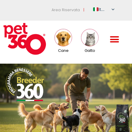
Italian
Area Riservata
|
English
German
French
Spanish
Cane
Gatto
Russian