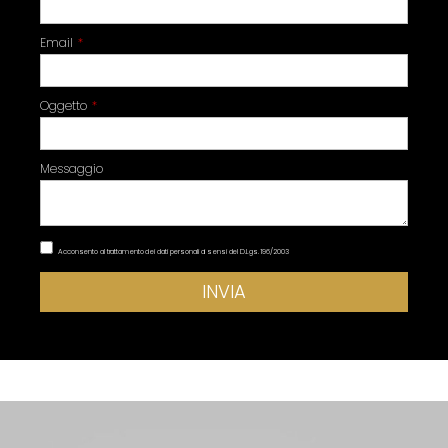
Email
Oggetto
Messaggio
Acconsento al trattamento dei dati personali ai sensi del D.Lgs. 196/2003
INVIA