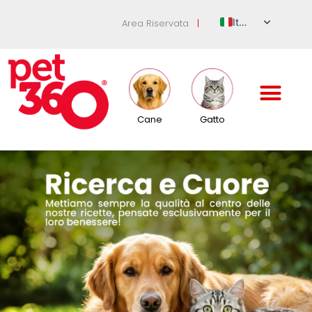
Italian
Area Riservata
|
English
German
French
Spanish
Cane
Gatto
Russian