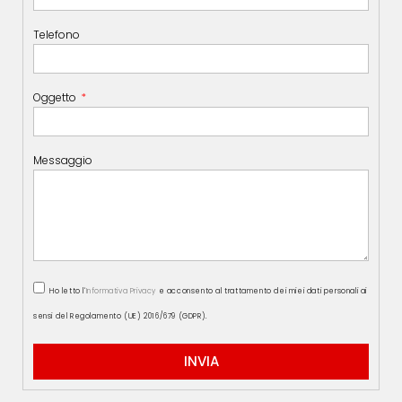
Telefono
Oggetto
Messaggio
Ho letto l'
Informativa Privacy
e acconsento al trattamento dei miei dati personali ai
sensi del Regolamento (UE) 2016/679 (GDPR).
INVIA