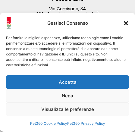
Via Camisana, 34
36040 Torri Di Quartesolo (VI)
Gestisci Consenso
PI/CF 06396310960
+39 0444 1574109
info@pet360.it – export@pet360.it
Per fornire le migliori esperienze, utilizziamo tecnologie come i cookie
per memorizzare e/o accedere alle informazioni del dispositivo. Il
consenso a queste tecnologie ci permetterà di elaborare dati come il
comportamento di navigazione o ID unici su questo sito. Non
acconsentire o ritirare il consenso può influire negativamente su alcune
Newsletter
caratteristiche e funzioni.
Iscriviti alla nostra newsletter
Accetta
Nega
Visualizza le preferenze
Ho letto l'
Informativa Privacy
e acconsento all'iscrizione
alla newsletter.
Pet360 Cookie Policy
Pet360 Privacy Policy
INVIA