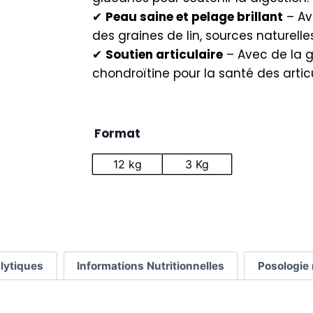
✔
Peau saine et pelage brillant
– Av
des graines de lin, sources naturell
✔
Soutien articulaire
– Avec de la g
chondroïtine pour la santé des artic
Format
12 kg
3 Kg
lytiques
Informations Nutritionnelles
Posologi