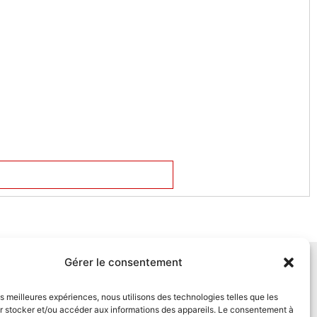
Gérer le consentement
Suivez-nous sur les réseaux sociaux
pet360officiel
les meilleures expériences, nous utilisons des technologies telles que les
r stocker et/ou accéder aux informations des appareils. Le consentement à