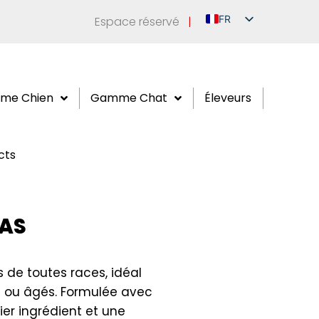
FR
Espace réservé
|
IT
EN
DE
me Chien
Gamme Chat
Éleveurs
ES
RU
cts
RAS
 de toutes races, idéal
sés ou âgés. Formulée avec
r ingrédient et une