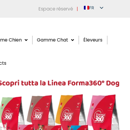
FR
Espace réservé
|
IT
EN
DE
me Chien
Gamme Chat
Éleveurs
ES
RU
cts