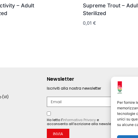
tivity – Adult
Supreme Trout – Adul
ized
Sterilized
0,01
€
Newsletter
Iscriviti alla nostra newsletter
 (VI)
Per fornire 
memorizzare 
tecnologie c
unici su que
Ho letto l'
Informativa Privacy
e
acconsento all'iscrizione alla newsletter.
su alcune ca
INVIA