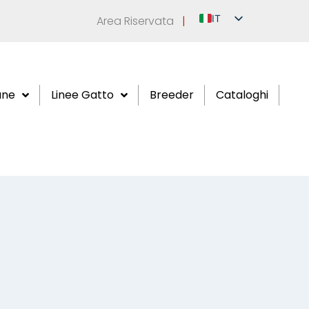
IT
Area Riservata
|
EN
DE
FR
ane
Linee Gatto
Breeder
Cataloghi
ES
RU