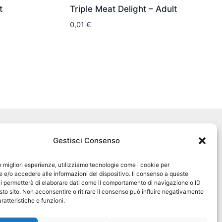
t
Triple Meat Delight – Adult
0,01
€
Seguici sui social
Gestisci Consenso
pet360official
@pet360_official
le migliori esperienze, utilizziamo tecnologie come i cookie per
e/o accedere alle informazioni del dispositivo. Il consenso a queste
i permetterà di elaborare dati come il comportamento di navigazione o ID
pet breeder channel
sto sito. Non acconsentire o ritirare il consenso può influire negativamente
ratteristiche e funzioni.
@pet360_breeders-official