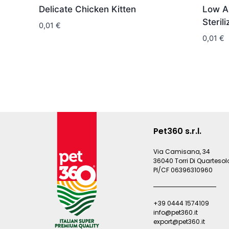
Delicate Chicken Kitten
Low Ac
Steril
0,01
€
0,01
€
Pet360 s.r.l.
Via Camisana, 34
36040 Torri Di Quartesolo
PI/CF 06396310960
+39 0444 1574109
info@pet360.it
export@pet360.it