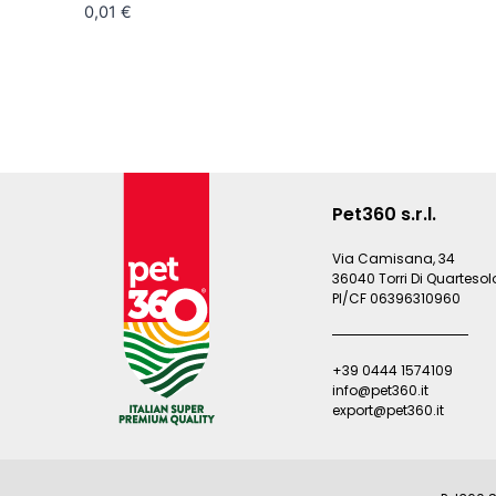
0,01
€
Pet360 s.r.l.
Via Camisana, 34
36040 Torri Di Quartesolo
PI/CF 06396310960
+39 0444 1574109
info@pet360.it
export@pet360.it