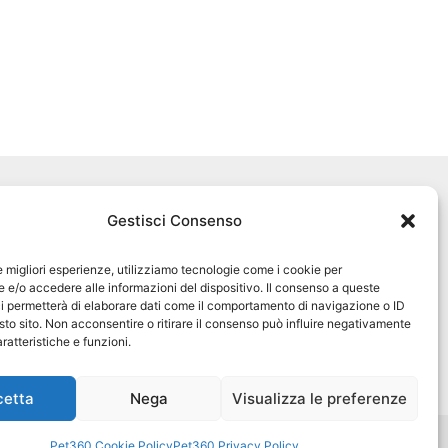
Seguici sui social
Gestisci Consenso
pet360official
@pet360_official
le migliori esperienze, utilizziamo tecnologie come i cookie per
e/o accedere alle informazioni del dispositivo. Il consenso a queste
i permetterà di elaborare dati come il comportamento di navigazione o ID
pet breeder channel
sto sito. Non acconsentire o ritirare il consenso può influire negativamente
ratteristiche e funzioni.
@pet360_breeders-official
cetta
Nega
Visualizza le preferenze
Pet360 Cookie Policy
Pet360 Privacy Policy