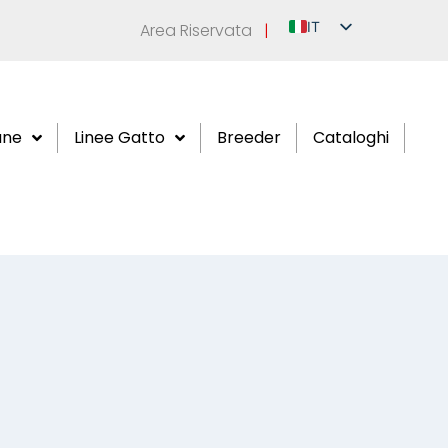
IT
Area Riservata
|
EN
DE
FR
ane
Linee Gatto
Breeder
Cataloghi
ES
RU