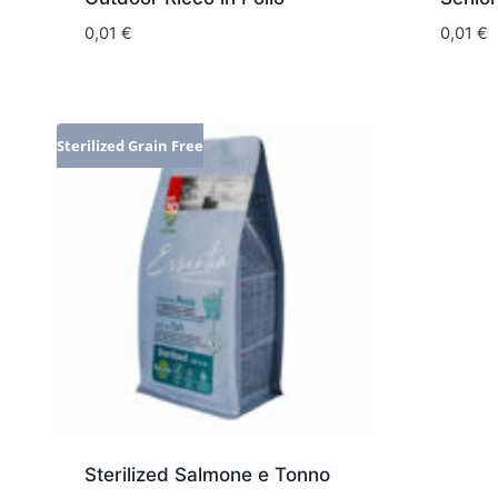
0,01
€
0,01
€
Sterilized Grain Free
Sterilized Salmone e Tonno