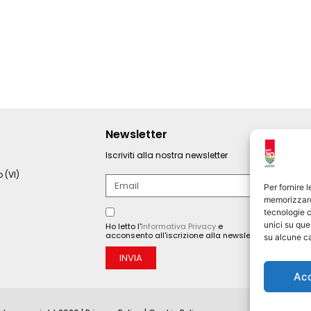
Newsletter
Iscriviti alla nostra newsletter
 (VI)
Per fornire 
memorizzare 
tecnologie c
unici su que
Ho letto l'
Informativa Privacy
e
acconsento all'iscrizione alla newsletter.
su alcune ca
INVIA
Ac