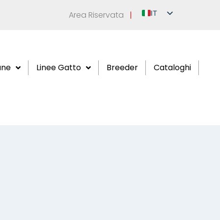
IT
Area Riservata
|
EN
DE
FR
ane
Linee Gatto
Breeder
Cataloghi
ES
RU