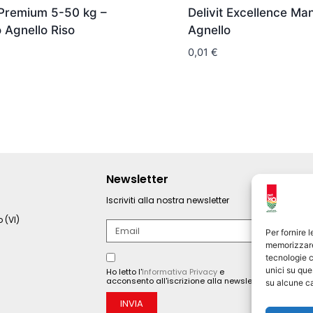
 Premium 5-50 kg –
Delivit Excellence Ma
 Agnello Riso
Agnello
0,01
€
Newsletter
Iscriviti alla nostra newsletter
 (VI)
Per fornire 
memorizzare 
tecnologie c
unici su que
Ho letto l'
Informativa Privacy
e
acconsento all'iscrizione alla newsletter.
su alcune ca
INVIA