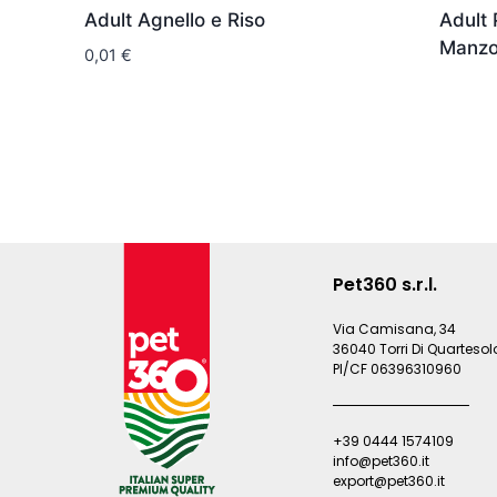
Adult Agnello e Riso
Adult
Manzo
0,01
€
Pet360 s.r.l.
Via Camisana, 34
36040 Torri Di Quartesolo
PI/CF 06396310960
+39 0444 1574109
info@pet360.it
export@pet360.it