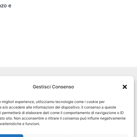
nzo e
Seguici sui social
Gestisci Consenso
pet360official
@pet360_official
le migliori esperienze, utilizziamo tecnologie come i cookie per
e/o accedere alle informazioni del dispositivo. Il consenso a queste
i permetterà di elaborare dati come il comportamento di navigazione o ID
pet breeder channel
sto sito. Non acconsentire o ritirare il consenso può influire negativamente
ratteristiche e funzioni.
@pet360_breeders-official