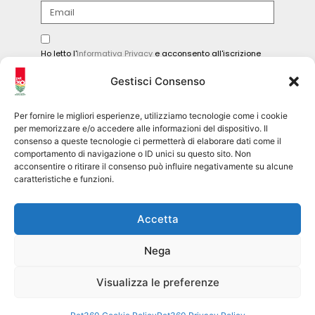
Ho letto l'
Informativa Privacy
e acconsento all'iscrizione
alla newsletter.
Gestisci Consenso
INVIA
Per fornire le migliori esperienze, utilizziamo tecnologie come i cookie
per memorizzare e/o accedere alle informazioni del dispositivo. Il
consenso a queste tecnologie ci permetterà di elaborare dati come il
comportamento di navigazione o ID unici su questo sito. Non
Seguici sui social
acconsentire o ritirare il consenso può influire negativamente su alcune
caratteristiche e funzioni.
pet360official
Accetta
@pet360_official
Nega
pet breeder channel
@pet360_breeders-official
Visualizza le preferenze
Pet360 Srl – copyright 2026