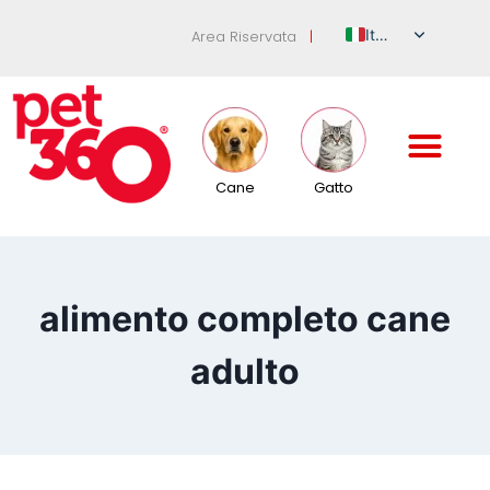
Italian
Area Riservata
|
English
German
French
Spanish
Cane
Gatto
Russian
alimento completo cane
adulto