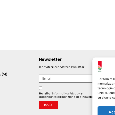
Newsletter
Iscriviti alla nostra newsletter
 (VI)
Per fornire 
memorizzare 
tecnologie c
unici su que
Ho letto l'
Informativa Privacy
e
acconsento all'iscrizione alla newsletter.
su alcune ca
INVIA
Ac