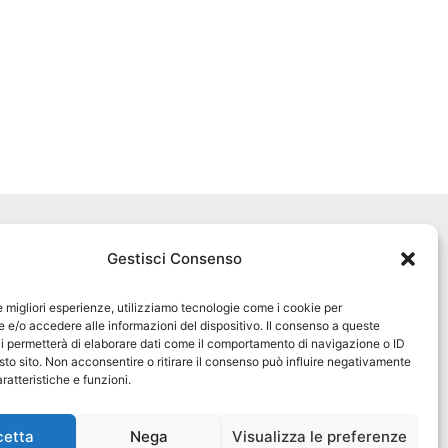
Seguici sui social
Gestisci Consenso
pet360official
@pet360_official
le migliori esperienze, utilizziamo tecnologie come i cookie per
e/o accedere alle informazioni del dispositivo. Il consenso a queste
i permetterà di elaborare dati come il comportamento di navigazione o ID
pet breeder channel
sto sito. Non acconsentire o ritirare il consenso può influire negativamente
ratteristiche e funzioni.
@pet360_breeders-official
cetta
Nega
Visualizza le preferenze