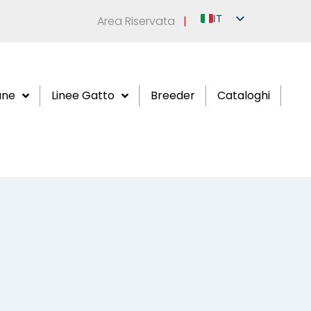
IT
Area Riservata
|
EN
DE
FR
ane
Linee Gatto
Breeder
Cataloghi
ES
RU