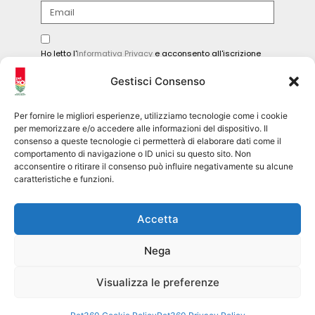
Ho letto l'
Informativa Privacy
e acconsento all'iscrizione
alla newsletter.
Gestisci Consenso
INVIA
Per fornire le migliori esperienze, utilizziamo tecnologie come i cookie
per memorizzare e/o accedere alle informazioni del dispositivo. Il
consenso a queste tecnologie ci permetterà di elaborare dati come il
comportamento di navigazione o ID unici su questo sito. Non
Seguici sui social
acconsentire o ritirare il consenso può influire negativamente su alcune
caratteristiche e funzioni.
pet360official
Accetta
@pet360_official
Nega
pet breeder channel
@pet360_breeders-official
Visualizza le preferenze
Pet360 Srl – copyright 2026