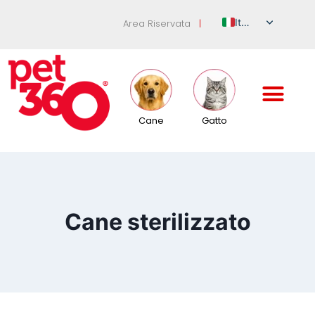
Italian
Area Riservata
|
English
German
French
Spanish
Cane
Gatto
Russian
Cane sterilizzato