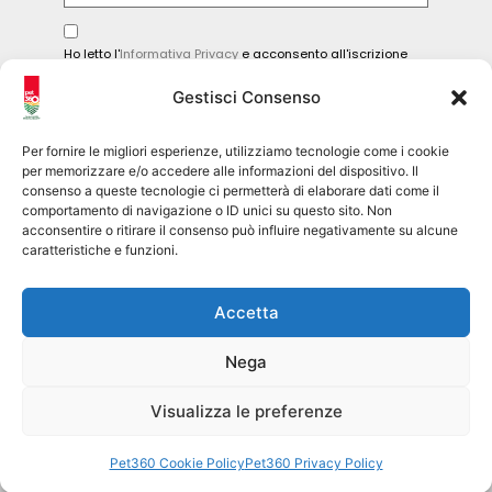
Ho letto l'
Informativa Privacy
e acconsento all'iscrizione
alla newsletter.
Gestisci Consenso
INVIA
Per fornire le migliori esperienze, utilizziamo tecnologie come i cookie
per memorizzare e/o accedere alle informazioni del dispositivo. Il
consenso a queste tecnologie ci permetterà di elaborare dati come il
comportamento di navigazione o ID unici su questo sito. Non
Seguici sui social
acconsentire o ritirare il consenso può influire negativamente su alcune
caratteristiche e funzioni.
pet360official
Accetta
@pet360_official
Nega
pet breeder channel
@pet360_breeders-official
Visualizza le preferenze
Pet360 Srl – copyright 2026
Pet360 Cookie Policy
Pet360 Privacy Policy
Privacy Policy
|
Cookie Policy