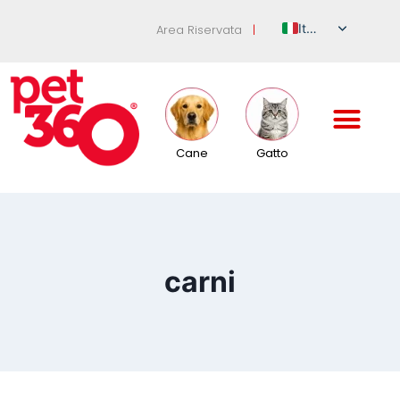
Italian
Area Riservata
|
English
German
French
Spanish
Cane
Gatto
Russian
carni