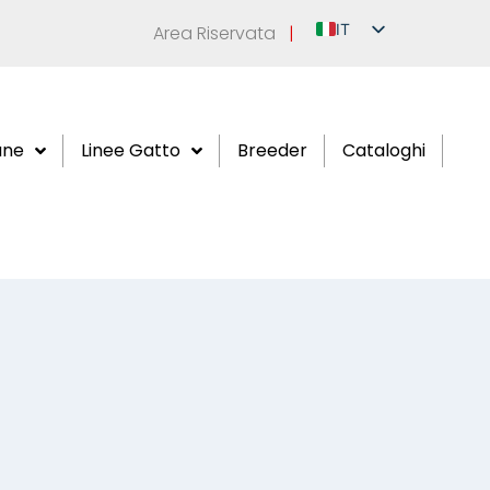
IT
Area Riservata
|
EN
DE
FR
ane
Linee Gatto
Breeder
Cataloghi
ES
RU