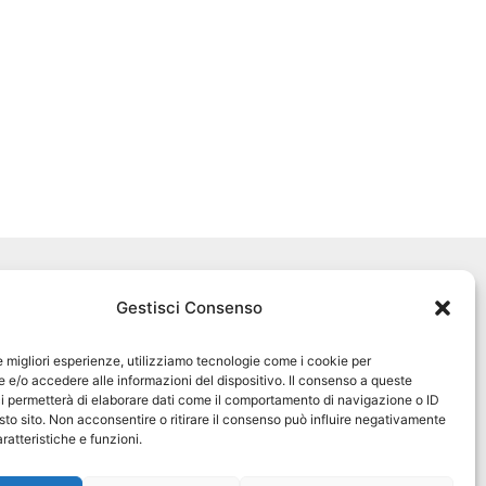
Seguici sui social
Gestisci Consenso
pet360official
@pet360_official
le migliori esperienze, utilizziamo tecnologie come i cookie per
e/o accedere alle informazioni del dispositivo. Il consenso a queste
i permetterà di elaborare dati come il comportamento di navigazione o ID
pet breeder channel
sto sito. Non acconsentire o ritirare il consenso può influire negativamente
ratteristiche e funzioni.
@pet360_breeders-official