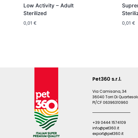
Low Activity – Adult
Supre
Sterilized
Steril
0,01
€
0,01
€
Pet360 s.r.l.
Via Camisana, 34
36040 Torri Di Quartesolo
PI/CF 06396310960
+39 0444 1574109
info@pet360.it
export@pet360.it