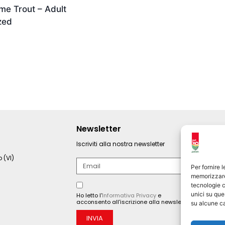
me Trout – Adult
ized
Newsletter
Iscriviti alla nostra newsletter
 (VI)
Per fornire 
memorizzare 
tecnologie c
unici su que
Ho letto l'
Informativa Privacy
e
acconsento all'iscrizione alla newsletter.
su alcune ca
INVIA