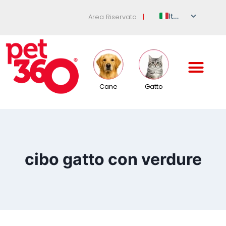
Italian
Area Riservata
|
English
German
French
Spanish
Cane
Gatto
Russian
cibo gatto con verdure