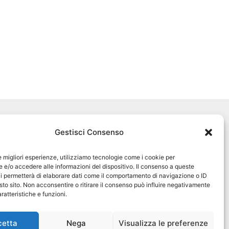
Seguici sui social
Gestisci Consenso
pet360official
@pet360_official
le migliori esperienze, utilizziamo tecnologie come i cookie per
e/o accedere alle informazioni del dispositivo. Il consenso a queste
i permetterà di elaborare dati come il comportamento di navigazione o ID
pet breeder channel
sto sito. Non acconsentire o ritirare il consenso può influire negativamente
ratteristiche e funzioni.
@pet360_breeders-official
cetta
Nega
Visualizza le preferenze