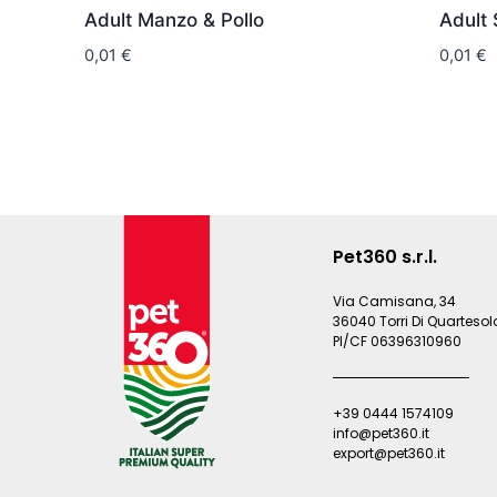
Adult Manzo & Pollo
Adult
0,01
€
0,01
€
Pet360 s.r.l.
Via Camisana, 34
36040 Torri Di Quartesolo
PI/CF 06396310960
+39 0444 1574109
info@pet360.it
export@pet360.it