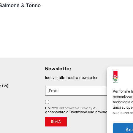
 Salmone & Tonno
Newsletter
Iscriviti alla nostra newsletter
 (VI)
Per fornire 
memorizzare 
tecnologie c
unici su que
Ho letto l'
Informativa Privacy
e
acconsento all'iscrizione alla newsletter.
su alcune ca
INVIA
Ac