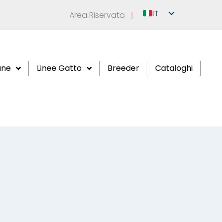
IT
Area Riservata
|
EN
DE
FR
ane
Linee Gatto
Breeder
Cataloghi
ES
RU