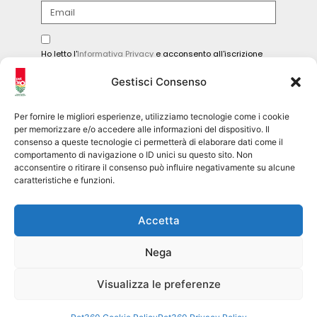
Ho letto l'
Informativa Privacy
e acconsento all'iscrizione
alla newsletter.
Gestisci Consenso
INVIA
Per fornire le migliori esperienze, utilizziamo tecnologie come i cookie
per memorizzare e/o accedere alle informazioni del dispositivo. Il
consenso a queste tecnologie ci permetterà di elaborare dati come il
comportamento di navigazione o ID unici su questo sito. Non
Seguici sui social
acconsentire o ritirare il consenso può influire negativamente su alcune
caratteristiche e funzioni.
pet360official
Accetta
@pet360_official
Nega
pet breeder channel
@pet360_breeders-official
Visualizza le preferenze
Pet360 Srl – copyright 2026