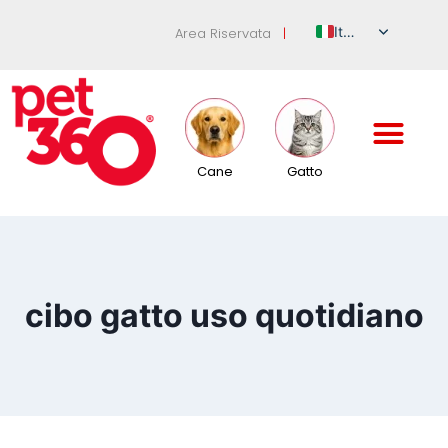
Italian
Area Riservata
|
English
German
French
Spanish
Cane
Gatto
Russian
cibo gatto uso quotidiano