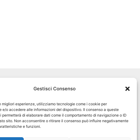
Seguici sui social
Gestisci Consenso
pet360official
@pet360_official
le migliori esperienze, utilizziamo tecnologie come i cookie per
e/o accedere alle informazioni del dispositivo. Il consenso a queste
i permetterà di elaborare dati come il comportamento di navigazione o ID
pet breeder channel
sto sito. Non acconsentire o ritirare il consenso può influire negativamente
ratteristiche e funzioni.
@pet360_breeders-official