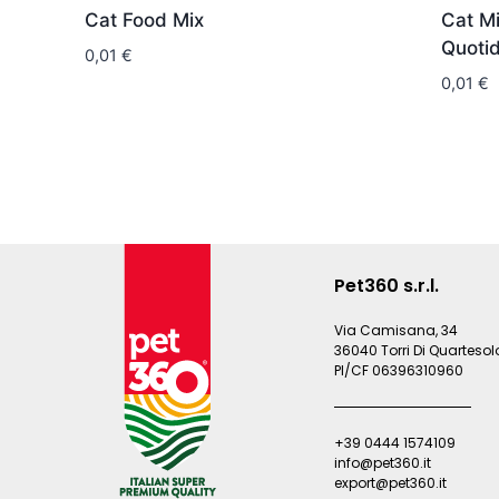
Cat Food Mix
Cat Mi
Quoti
0,01
€
0,01
€
Pet360 s.r.l.
Via Camisana, 34
36040 Torri Di Quartesolo
PI/CF 06396310960
+39 0444 1574109
info@pet360.it
export@pet360.it