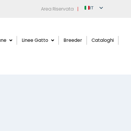
IT
Area Riservata
|
EN
DE
FR
ane
Linee Gatto
Breeder
Cataloghi
ES
RU
e