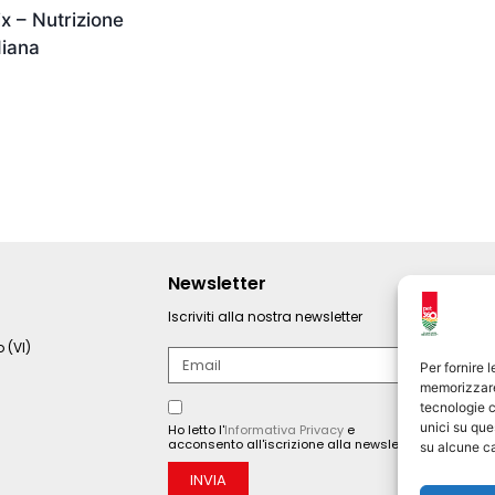
x – Nutrizione
diana
Newsletter
Iscriviti alla nostra newsletter
 (VI)
Per fornire 
memorizzare 
tecnologie c
unici su que
Ho letto l'
Informativa Privacy
e
acconsento all'iscrizione alla newsletter.
su alcune ca
INVIA