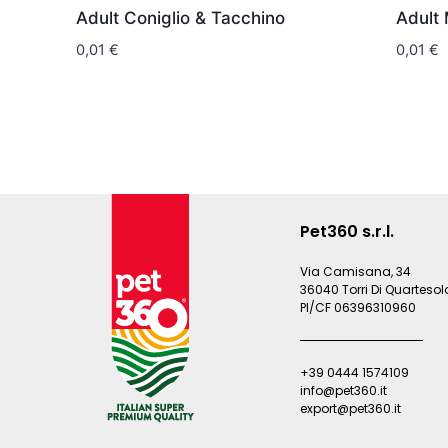
Adult Coniglio & Tacchino
Adult 
0,01
€
0,01
€
Pet360 s.r.l.
Via Camisana, 34
36040 Torri Di Quartesolo
PI/CF 06396310960
+39 0444 1574109
info@pet360.it
export@pet360.it