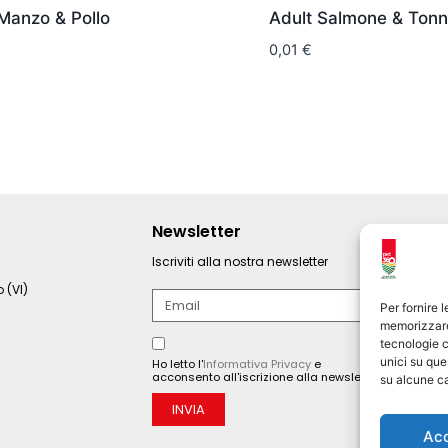
Manzo & Pollo
Adult Salmone & Ton
0,01
€
Newsletter
Iscriviti alla nostra newsletter
 (VI)
Per fornire 
memorizzare 
tecnologie c
unici su que
Ho letto l'
Informativa Privacy
e
acconsento all'iscrizione alla newsletter.
su alcune ca
INVIA
Ac