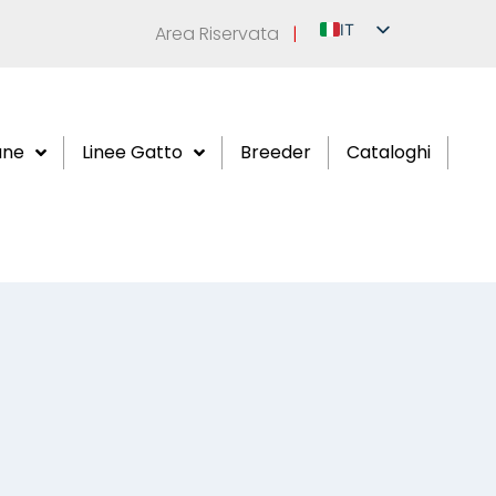
IT
Area Riservata
|
EN
DE
FR
ane
Linee Gatto
Breeder
Cataloghi
ES
RU