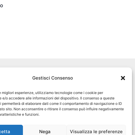
no
Seguici sui social
Gestisci Consenso
pet360official
@pet360_official
le migliori esperienze, utilizziamo tecnologie come i cookie per
e/o accedere alle informazioni del dispositivo. Il consenso a queste
i permetterà di elaborare dati come il comportamento di navigazione o ID
pet breeder channel
sto sito. Non acconsentire o ritirare il consenso può influire negativamente
ratteristiche e funzioni.
@pet360_breeders-official
cetta
Nega
Visualizza le preferenze