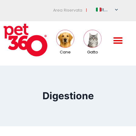
Italian
Area Riservata
|
English
German
French
Spanish
Cane
Gatto
Russian
Digestione