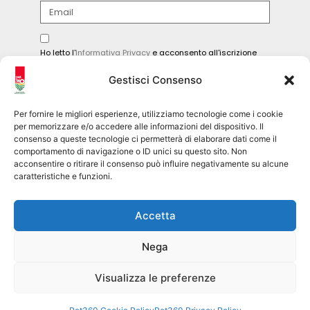
Ho letto l'
Informativa Privacy
e acconsento all'iscrizione
alla newsletter.
Gestisci Consenso
INVIA
Per fornire le migliori esperienze, utilizziamo tecnologie come i cookie
per memorizzare e/o accedere alle informazioni del dispositivo. Il
consenso a queste tecnologie ci permetterà di elaborare dati come il
comportamento di navigazione o ID unici su questo sito. Non
Seguici sui social
acconsentire o ritirare il consenso può influire negativamente su alcune
caratteristiche e funzioni.
pet360official
Accetta
@pet360_official
Nega
pet breeder channel
@pet360_breeders-official
Visualizza le preferenze
Pet360 Srl – copyright 2026