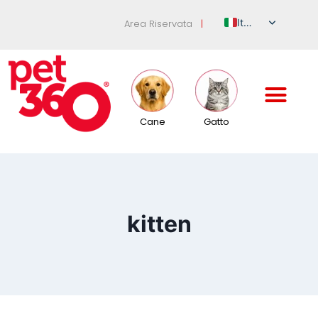
Italian
Area Riservata
|
English
German
French
Spanish
Cane
Gatto
Russian
kitten