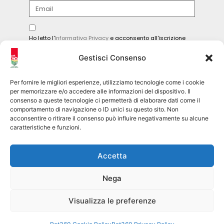
Ho letto l'
Informativa Privacy
e acconsento all'iscrizione
alla newsletter.
Gestisci Consenso
INVIA
Per fornire le migliori esperienze, utilizziamo tecnologie come i cookie
per memorizzare e/o accedere alle informazioni del dispositivo. Il
consenso a queste tecnologie ci permetterà di elaborare dati come il
comportamento di navigazione o ID unici su questo sito. Non
Seguici sui social
acconsentire o ritirare il consenso può influire negativamente su alcune
caratteristiche e funzioni.
pet360official
Accetta
@pet360_official
Nega
pet breeder channel
@pet360_breeders-official
Visualizza le preferenze
Pet360 Srl – copyright 2026