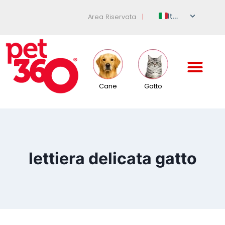
Italian
Area Riservata
|
English
German
French
Spanish
Cane
Gatto
Russian
lettiera delicata gatto