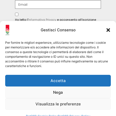
Ho letto l'
Informativa Privacy
e acconsento all'iscrizione
alla newsletter.
Gestisci Consenso
INVIA
Per fornire le migliori esperienze, utilizziamo tecnologie come i cookie
per memorizzare e/o accedere alle informazioni del dispositivo. Il
consenso a queste tecnologie ci permetterà di elaborare dati come il
comportamento di navigazione o ID unici su questo sito. Non
Seguici sui social
acconsentire o ritirare il consenso può influire negativamente su alcune
caratteristiche e funzioni.
pet360official
Accetta
@pet360_official
Nega
pet breeder channel
@pet360_breeders-official
Visualizza le preferenze
Pet360 Srl – copyright 2026