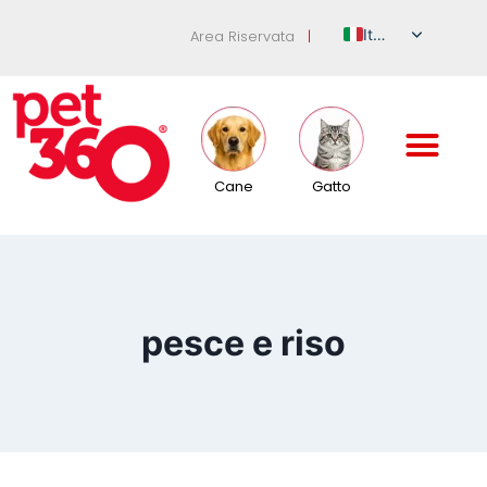
Italian
Area Riservata
|
English
German
French
Spanish
Cane
Gatto
Russian
pesce e riso