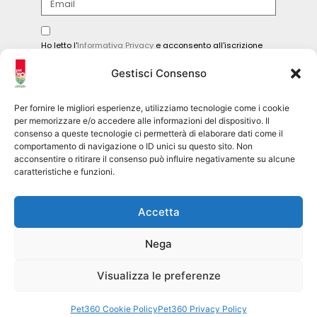
Ho letto l'
Informativa Privacy
e acconsento all'iscrizione
alla newsletter.
Gestisci Consenso
INVIA
Per fornire le migliori esperienze, utilizziamo tecnologie come i cookie
per memorizzare e/o accedere alle informazioni del dispositivo. Il
consenso a queste tecnologie ci permetterà di elaborare dati come il
comportamento di navigazione o ID unici su questo sito. Non
Seguici sui social
acconsentire o ritirare il consenso può influire negativamente su alcune
caratteristiche e funzioni.
pet360official
Accetta
@pet360_official
Nega
pet breeder channel
@pet360_breeders-official
Visualizza le preferenze
Pet360 Srl – copyright 2026
Pet360 Cookie Policy
Pet360 Privacy Policy