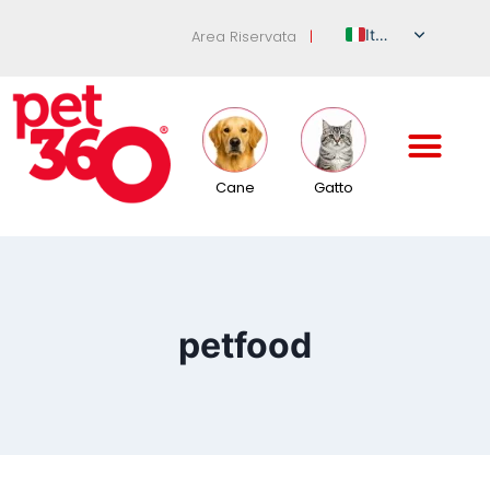
Italian
Area Riservata
|
English
German
French
Spanish
Cane
Gatto
Russian
petfood