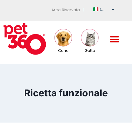
Italian
Area Riservata
|
English
German
French
Spanish
Cane
Gatto
Russian
Ricetta funzionale