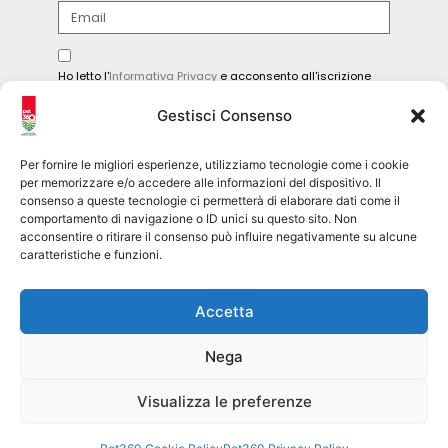
Ho letto l'
Informativa Privacy
e acconsento all'iscrizione
alla newsletter.
Gestisci Consenso
INVIA
Per fornire le migliori esperienze, utilizziamo tecnologie come i cookie
per memorizzare e/o accedere alle informazioni del dispositivo. Il
consenso a queste tecnologie ci permetterà di elaborare dati come il
comportamento di navigazione o ID unici su questo sito. Non
Seguici sui social
acconsentire o ritirare il consenso può influire negativamente su alcune
caratteristiche e funzioni.
pet360official
Accetta
@pet360_official
Nega
pet breeder channel
@pet360_breeders-official
Visualizza le preferenze
Pet360 Srl – copyright 2026