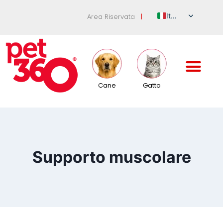
Italian
Area Riservata
|
English
German
French
Spanish
Cane
Gatto
Russian
Supporto muscolare