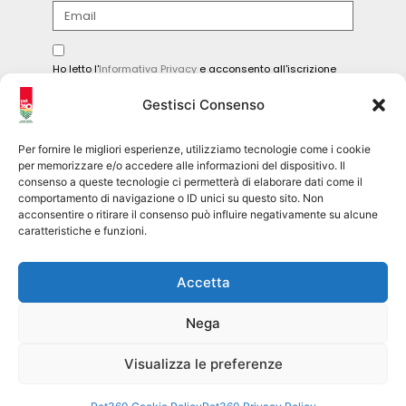
Ho letto l'
Informativa Privacy
e acconsento all'iscrizione
alla newsletter.
Gestisci Consenso
INVIA
Per fornire le migliori esperienze, utilizziamo tecnologie come i cookie
per memorizzare e/o accedere alle informazioni del dispositivo. Il
consenso a queste tecnologie ci permetterà di elaborare dati come il
comportamento di navigazione o ID unici su questo sito. Non
Seguici sui social
acconsentire o ritirare il consenso può influire negativamente su alcune
caratteristiche e funzioni.
pet360official
Accetta
@pet360_official
Nega
pet breeder channel
@pet360_breeders-official
Visualizza le preferenze
Pet360 Srl – copyright 2026