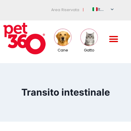
Italian
Area Riservata
|
English
German
French
Spanish
Cane
Gatto
Russian
Transito intestinale