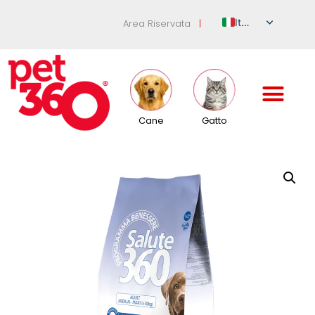
Italian
Area Riservata
|
English
German
French
Spanish
Cane
Gatto
Russian