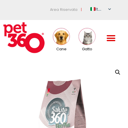
Italian
Area Riservata
|
English
German
French
Spanish
Cane
Gatto
Russian