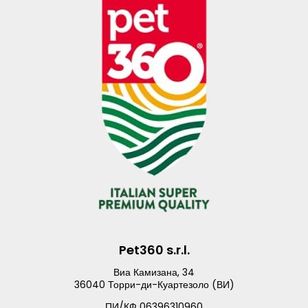
Pet360 s.r.l.
Виа Камизана, 34
36040 Торри-ди-Куартезоло (ВИ)
ПИ/КФ 06396310960