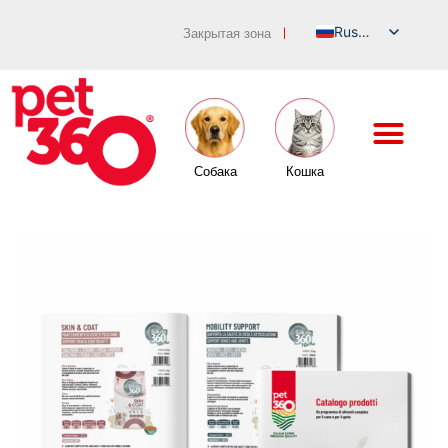
Russian
Закрытая зона
|
Italian
English
German
French
Собака
Кошка
Spanish