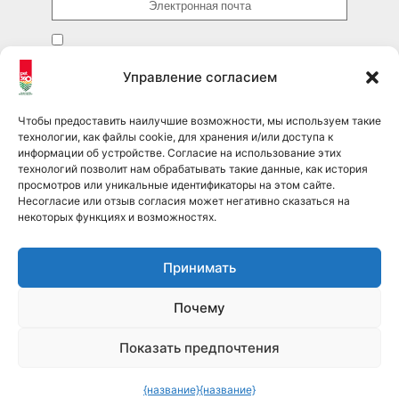
Я прочитал(а) и принимаю условия
Политика
конфиденциальности
и соглашаюсь на подписку на рассылку.
Управление согласием
ОТПРАВИТЬ
Чтобы предоставить наилучшие возможности, мы используем такие
технологии, как файлы cookie, для хранения и/или доступа к
информации об устройстве. Согласие на использование этих
технологий позволит нам обрабатывать такие данные, как история
просмотров или уникальные идентификаторы на этом сайте.
Подписывайтесь на нас в соцсетях
Несогласие или отзыв согласия может негативно сказаться на
некоторых функциях и возможностях.
pet360official
Принимать
@pet360_official
Почему
pet breeder channel
@pet360_breeders-official
Показать предпочтения
Pet360 Srl – авторские права 2026
{название}
{название}