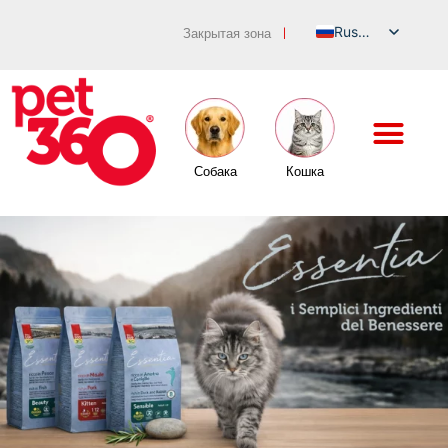
Russian
Закрытая зона
|
Italian
English
German
French
Собака
Кошка
Spanish