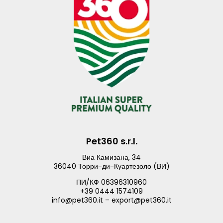
Pet360 s.r.l.
Виа Камизана, 34
36040 Торри-ди-Куартезоло (ВИ)
ПИ/КФ 06396310960
+39 0444 1574109
info@pet360.it – export@pet360.it