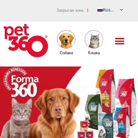
Russian
Закрытая зона
|
Italian
English
German
French
Собака
Кошка
Spanish