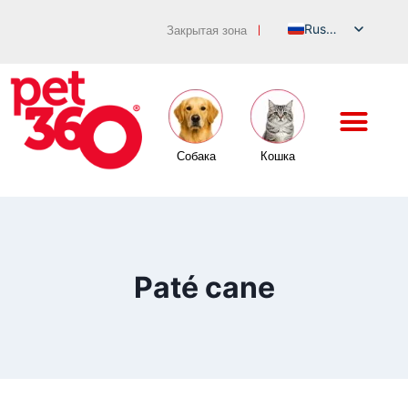
Russian
Закрытая зона
|
Italian
English
German
French
Собака
Кошка
Spanish
Paté cane