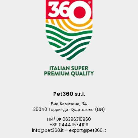
Pet360 s.r.l.
Виа Камизана, 34
36040 Торри-ди-Куартезоло (ВИ)
ПИ/КФ 06396310960
+39 0444 1574109
info@pet360.it – export@pet360.it