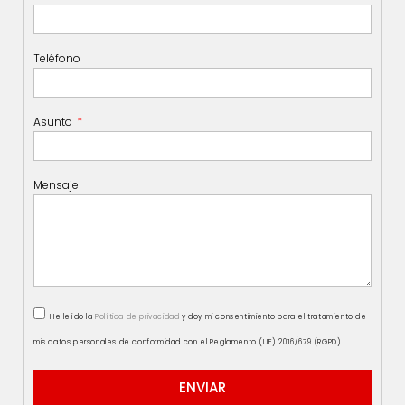
Teléfono
Asunto
Mensaje
He leído la
Política de privacidad
y doy mi consentimiento para el tratamiento de
mis datos personales de conformidad con el Reglamento (UE) 2016/679 (RGPD).
ENVIAR