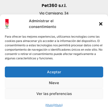
Pet360 s.r.l.
Via Camisana, 34
36040 Torri Di Quartesolo (VI)
Administrar el
PI/CF 06396310960
consentimiento
+39 0444 1574109
info@pet360.it – export@pet360.it
Para ofrecer las mejores experiencias, utilizamos tecnologías como las
cookies para almacenar y/o acceder a la información del dispositivo. El
consentimiento a estas tecnologías nos permitirá procesar datos como el
comportamiento de navegación o identificadores únicos en este sitio. No
consentir o retirar el consentimiento puede afectar negativamente a
Newsletter
algunas características y funciones.
Suscríbete a nuestra newsletter
Aceptar
Nieve
Ver las preferencias
He leído la
Política de Privacidad
y acepto suscribirme al
boletín.
{título}
{título}