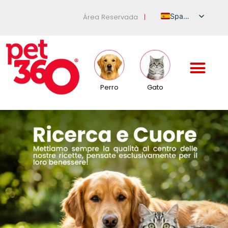
Spanish
Área Reservada
|
Italian
English
German
French
Perro
Gato
Russian