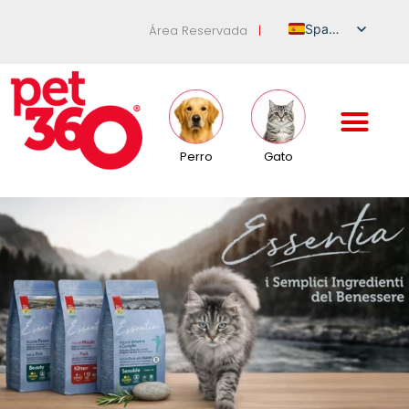
Spanish
Área Reservada
|
Italian
English
German
French
Perro
Gato
Russian