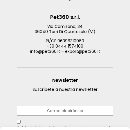
Pet360 s.r.l.
Via Camisana, 34
36040 Torri Di Quartesolo (VI)
PI/CF 06396310960
+39 0444 1574109
info@pet360.it – export@pet360.it
Newsletter
Suscríbete a nuestra newsletter
He leído la
Política de Privacidad
y acepto suscribirme al