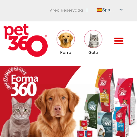
Spanish
Área Reservada
|
Italian
English
German
French
Perro
Gato
Russian