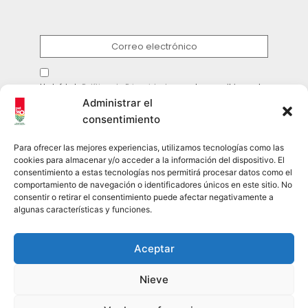
He leído la
Política de Privacidad
y acepto suscribirme al
boletín.
Administrar el
consentimiento
ENVIAR
Para ofrecer las mejores experiencias, utilizamos tecnologías como las
cookies para almacenar y/o acceder a la información del dispositivo. El
consentimiento a estas tecnologías nos permitirá procesar datos como el
comportamiento de navegación o identificadores únicos en este sitio. No
Síguenos en las redes sociales
consentir o retirar el consentimiento puede afectar negativamente a
algunas características y funciones.
pet360oficial
Aceptar
@pet360_oficial
Nieve
pet breeder channel
@pet360_breeders-official