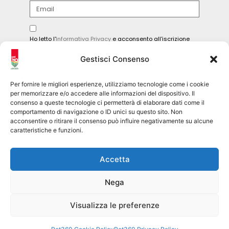
Ho letto l'
Informativa Privacy
e acconsento all'iscrizione
alla newsletter.
Gestisci Consenso
INVIA
Per fornire le migliori esperienze, utilizziamo tecnologie come i cookie
per memorizzare e/o accedere alle informazioni del dispositivo. Il
consenso a queste tecnologie ci permetterà di elaborare dati come il
comportamento di navigazione o ID unici su questo sito. Non
Seguici sui social
acconsentire o ritirare il consenso può influire negativamente su alcune
caratteristiche e funzioni.
pet360official
Accetta
@pet360_official
Nega
pet breeder channel
@pet360_breeders-official
Visualizza le preferenze
Pet360 Srl – copyright 2026