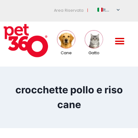
Italian
Area Riservata
|
English
German
French
Spanish
Cane
Gatto
Russian
crocchette pollo e riso
cane