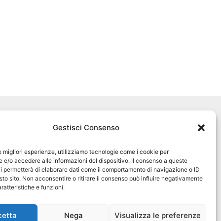
Seguici sui social
Gestisci Consenso
pet360official
@pet360_official
le migliori esperienze, utilizziamo tecnologie come i cookie per
e/o accedere alle informazioni del dispositivo. Il consenso a queste
i permetterà di elaborare dati come il comportamento di navigazione o ID
pet breeder channel
sto sito. Non acconsentire o ritirare il consenso può influire negativamente
ratteristiche e funzioni.
@pet360_breeders-official
cetta
Nega
Visualizza le preferenze