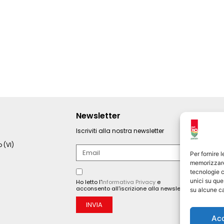
Newsletter
Iscriviti alla nostra newsletter
 (VI)
Per fornire 
memorizzare 
tecnologie c
unici su que
Ho letto l'
Informativa Privacy
e
acconsento all'iscrizione alla newsletter.
su alcune ca
INVIA
Ac