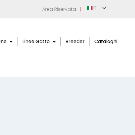
IT
Area Riservata
|
EN
DE
FR
ane
Linee Gatto
Breeder
Cataloghi
ES
RU