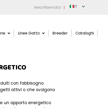
IT
Area Riservata
|
EN
DE
FR
ane
Linee Gatto
Breeder
Cataloghi
ES
RU
RGETICO
dulti con fabbisogno
getti attivi o che svolgono
ire un apporto energetico