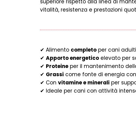
superiore rispetto alla linea di ma
vitalità, resistenza e prestazioni quo
✔ Alimento
completo
per cani adult
✔
Apporto energetico
elevato per so
✔
Proteine
per il mantenimento del
✔
Grassi
come fonte di energia co
✔ Con
vitamine e minerali
per suppo
✔ Ideale per cani con attività inten