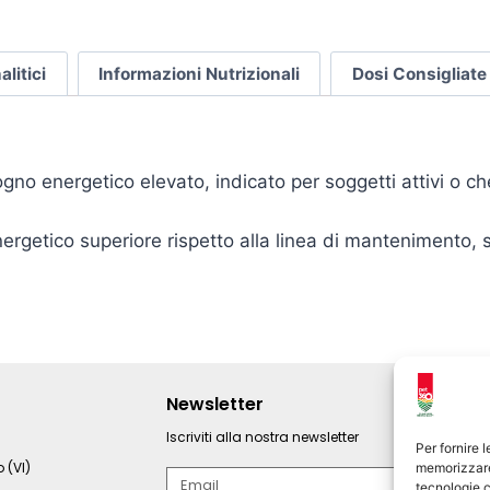
litici
Informazioni Nutrizionali
Dosi Consigliate
no energetico elevato, indicato per soggetti attivi o che
ergetico superiore rispetto alla linea di mantenimento, 
Newsletter
Iscriviti alla nostra newsletter
Per fornire 
 (VI)
memorizzare 
tecnologie c