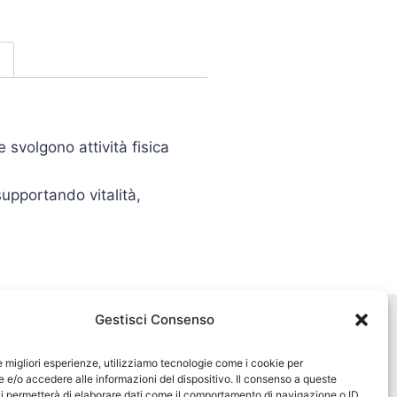
 svolgono attività fisica
supportando vitalità,
Gestisci Consenso
Seguici sui social
pet360official
le migliori esperienze, utilizziamo tecnologie come i cookie per
e/o accedere alle informazioni del dispositivo. Il consenso a queste
@pet360_official
i permetterà di elaborare dati come il comportamento di navigazione o ID