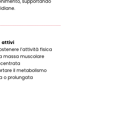
ntenimento, supportando
tidiane.
i
attivi
stenere l’attività fisica
la massa muscolare
ncentrata
rtare il metabolismo
sa o prolungata