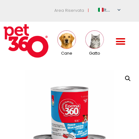
Italian
Area Riservata
|
English
German
French
Spanish
Cane
Gatto
Russian