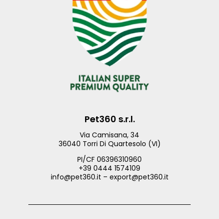
Pet360 s.r.l.
Via Camisana, 34
36040 Torri Di Quartesolo (VI)
PI/CF 06396310960
+39 0444 1574109
info@pet360.it – export@pet360.it