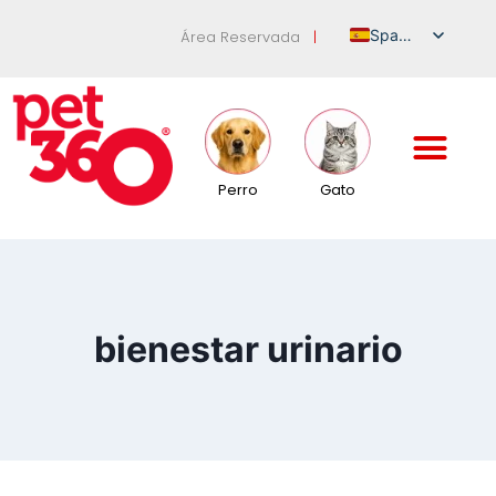
Spanish
Área Reservada
|
Italian
English
German
French
Perro
Gato
Russian
bienestar urinario